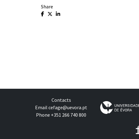
Share
Contacts
Email
cefage@uevora.pt
Phone +351 266 740 800