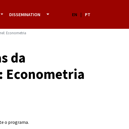
DISSEMINATION
EN
|
PT
inel: Econometria
s da
l: Econometria
te o
programa
.