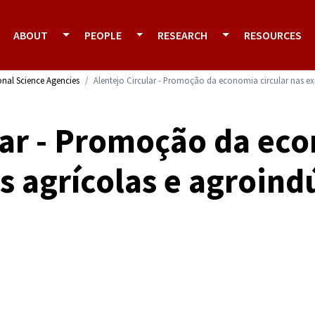
ABOUT
PEOPLE
RESEARCH
RESOURCES
onal Science Agencies
Alentejo Circular - Promoção da economia circular nas ex
lar - Promoção da eco
s agrícolas e agroind