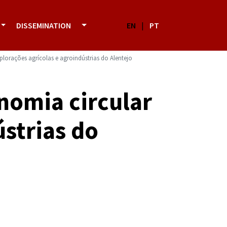
DISSEMINATION
EN
|
PT
plorações agrícolas e agroindústrias do Alentejo
nomia circular
ústrias do