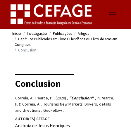
Início
Investigação
Publicações
Artigos
Capítulos Publicados em Livros Científicos ou Livro de Atas em
Congresso
Conclusion
Conclusion
Correia, A., Pearce, P.
,
(2020)
,
"Conclusion"
,
In Pearce,
P. & Correia, A.
,
Tourisms New Markets: Drivers, details
and directions
,
GodFellow
.
AUTOR(ES) CEFAGE
Antónia de Jesus Henriques