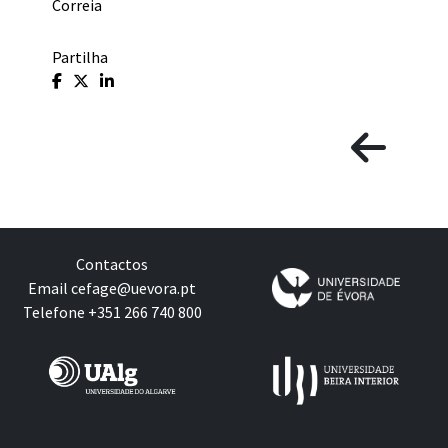
Correia
Partilha
Contactos
Email
cefage@uevora.pt
Telefone +351 266 740 800