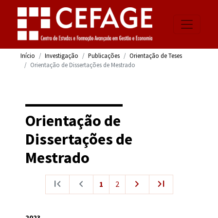
Início
Investigação
Publicações
Orientação de Teses
Orientação de Dissertações de Mestrado
Orientação de
Dissertações de
Mestrado
first_page
navigate_before
navigate_next
last_page
1
2
2023