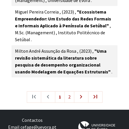
(Management)
,
Universidade de Évora
.
Miguel Pereira Correia
,
(2023)
,
"Ecossistema
Empreendedor: Um Estudo das Redes Formais
e Informais Aplicado à Península de Setúbal"
,
M.Sc. (Management)
,
Instituto Politécnico de
Setúbal
.
Milton André Assunção da Rosa
,
(2023)
,
"Uma
revisão sistemática da literatura sobre
pesquisa de desempenho organizacional
usando Modelagem de Equações Estruturais"
.
first_page
navigate_before
navigate_next
last_page
1
2
Contactos
Email
cefage@uevora.pt