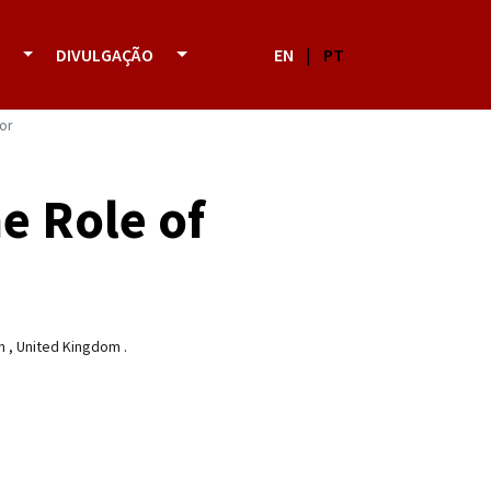
DIVULGAÇÃO
EN
|
PT
or
e Role of
n
,
United Kingdom
.