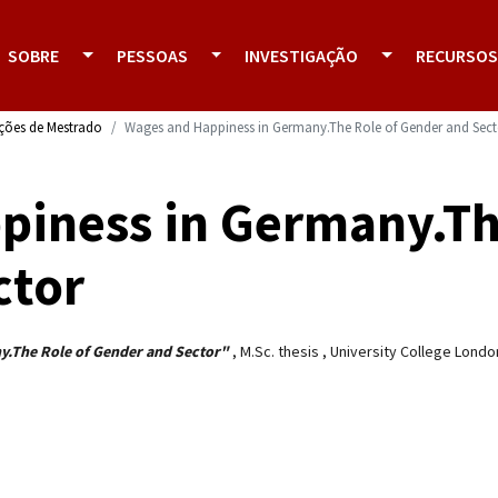
SOBRE
PESSOAS
INVESTIGAÇÃO
RECURSOS
ações de Mestrado
Wages and Happiness in Germany.The Role of Gender and Sect
piness in Germany.Th
ctor
y.The Role of Gender and Sector"
,
M.Sc. thesis
,
University College Londo