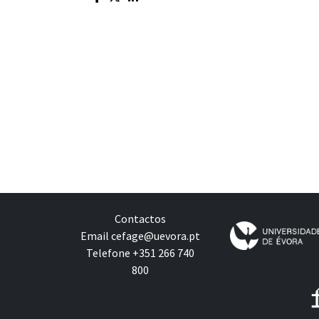
Contactos
Email
cefage@uevora.pt
Telefone +351 266 740
800