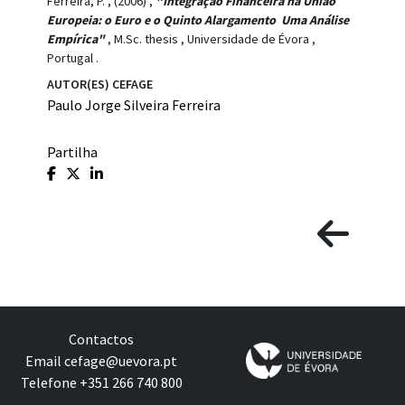
Ferreira, P.
,
(2006)
,
"Integração Financeira na União
Europeia: o Euro e o Quinto Alargamento  Uma Análise
Empírica"
,
M.Sc. thesis
,
Universidade de Évora
,
Portugal
.
AUTOR(ES) CEFAGE
Paulo Jorge Silveira Ferreira
Partilha
Contactos
Email
cefage@uevora.pt
Telefone +351 266 740 800