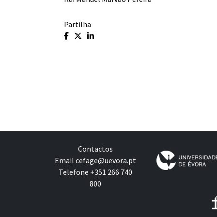
Partilha
Contactos
Email
cefage@uevora.pt
Telefone +351 266 740
800