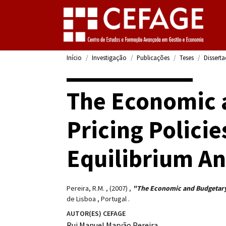
Início
Investigação
Publicações
Teses
Dissert
The Economic 
Pricing Polici
Equilibrium An
Pereira, R.M.
,
(2007)
,
"The Economic and Budgetary 
de Lisboa
,
Portugal
.
AUTOR(ES) CEFAGE
Rui Manuel Marvão Pereira