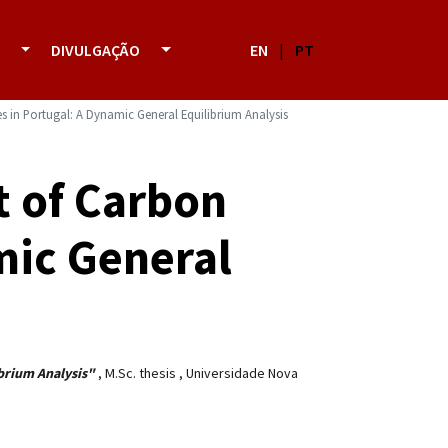
DIVULGAÇÃO
EN
|
PT
 in Portugal: A Dynamic General Equilibrium Analysis
 of Carbon
mic General
brium Analysis"
,
M.Sc. thesis
,
Universidade Nova