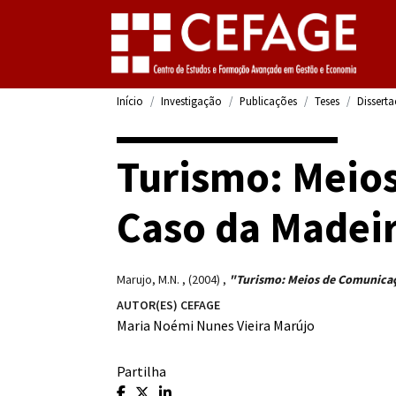
Início
Investigação
Publicações
Teses
Dissert
Turismo: Meio
Caso da Madei
Marujo, M.N.
,
(2004)
,
"Turismo: Meios de Comunica
AUTOR(ES) CEFAGE
Maria Noémi Nunes Vieira Marújo
Partilha