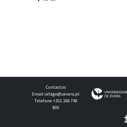
Contactos
Email
cefage@uevora.pt
Telefone +351 266 740
800