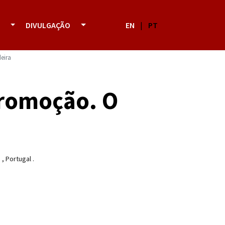
DIVULGAÇÃO
EN
|
PT
eira
Promoção. O
a
,
Portugal
.