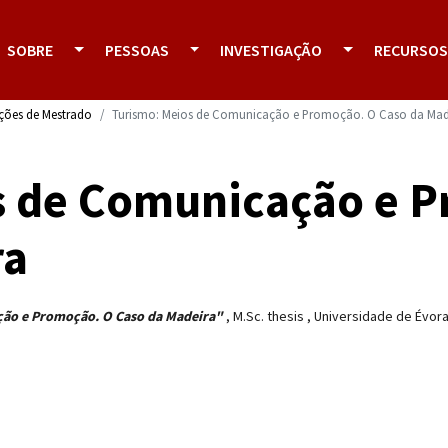
SOBRE
PESSOAS
INVESTIGAÇÃO
RECURSOS
ações de Mestrado
Turismo: Meios de Comunicação e Promoção. O Caso da Mad
s de Comunicação e 
ra
ção e Promoção. O Caso da Madeira"
,
M.Sc. thesis
,
Universidade de Évor