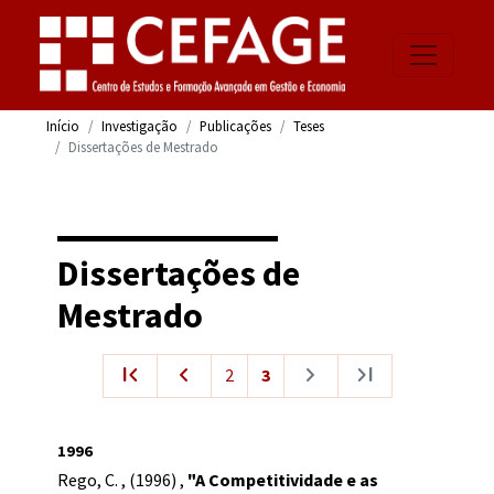
Início
Investigação
Publicações
Teses
Dissertações de Mestrado
Dissertações de
Mestrado
first_page
navigate_before
navigate_next
last_page
2
3
1996
Rego, C.
,
(1996)
,
"A Competitividade e as