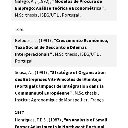
Galego, A.
,
(1992)
,
"Modelos de Procura de
Emprego: Análise Teórica e Econométrica"
,
M.Sc. thesis
,
ISEG/UTL
,
Portugal
.
1991
Belbute, J.
,
(1991)
,
"Crescimento Económico,
Taxa Social de Desconto e Dilemas
Intergeracionais"
,
M.Sc. thesis
,
ISEG/UTL
,
Portugal
.
Sousa, A.
,
(1991)
,
"Stratégie et Organisation
des Entreprises Viti-Vinicoles de lAlentejo
(Portugal): lImpact de lIntégration dans la
Communauté Européenne"
,
M.Sc. thesis
,
Institut Agronomique de Montpellier
,
França
.
1987
Henriques, P.D.S
,
(1987)
,
"An Analysis of Small
Farmer Adjustments in Northwest Portugal