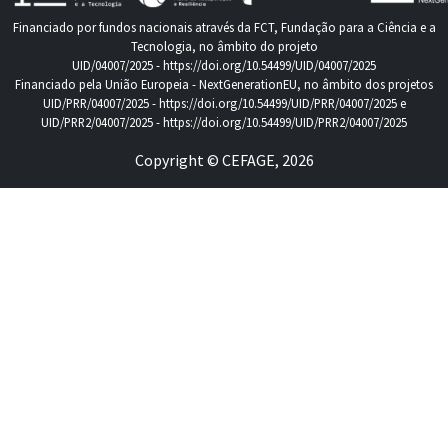
Financiado por fundos nacionais através da FCT, Fundação para a Ciência e a
Tecnologia, no âmbito do projeto
UID/04007/2025 -
https://doi.org/10.54499/UID/04007/2025
Financiado pela União Europeia - NextGenerationEU, no âmbito dos projetos
UID/PRR/04007/2025 -
https://doi.org/10.54499/UID/PRR/04007/2025
e
UID/PRR2/04007/2025 -
https://doi.org/10.54499/UID/PRR2/04007/2025
Copyright © CEFAGE, 2026