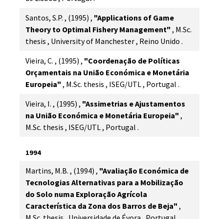
Santos, S.P.
,
(1995)
,
"Applications of Game
Theory to Optimal Fishery Management"
,
M.Sc.
thesis
,
University of Manchester
,
Reino Unido
.
Vieira, C.
,
(1995)
,
"Coordenação de Políticas
Orçamentais na União Económica e Monetária
Europeia"
,
M.Sc. thesis
,
ISEG/UTL
,
Portugal
.
Vieira, I.
,
(1995)
,
"Assimetrias e Ajustamentos
na União Económica e Monetária Europeia"
,
M.Sc. thesis
,
ISEG/UTL
,
Portugal
.
1994
Martins, M.B.
,
(1994)
,
"Avaliação Económica de
Tecnologias Alternativas para a Mobilização
do Solo numa Exploração Agrícola
Característica da Zona dos Barros de Beja"
,
M.Sc. thesis
,
Universidade de Évora
,
Portugal
.