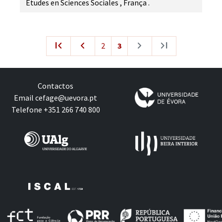
Études en Sciences Sociales
,
França
.
first_page
navigate_before
navigate_next
last_page
2
3
Contactos
Email
cefage@uevora.pt
Telefone +351 266 740 800