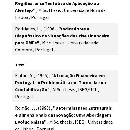
Regiões: uma Tentativa de Aplicação ao
Alentejo"
,
M.Sc. thesis
,
Universidade Nova de
Lisboa
,
Portugal
.
Rodrigues, L.
,
(1996)
,
"Indicadores e
Diagnóstico de Situações de Crise Financeira
para PMEs"
,
M.Sc. thesis
,
Universidade de
Coimbra
,
Portugal
.
1995
Fialho, A.
,
(1995)
,
"A Locação Financeira em
Portugal - A Problemática em Torno da sua
Contabilização"
,
M.Sc. thesis
,
ISEG/UTL
,
Portugal
.
Romão, J.
,
(1995)
,
"Determinantes Estruturais
e Dimensionais da Inovação: Uma Abordagem
Evolucionista"
,
M.Sc. thesis
,
ISEG - Universidade
de Lisboa
,
Portugal
.