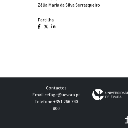
Zélia Maria da Silva Serrasqueiro
Partilha
Contactos
Email
cefage@uevora.pt
Telefone +351 266 740
800