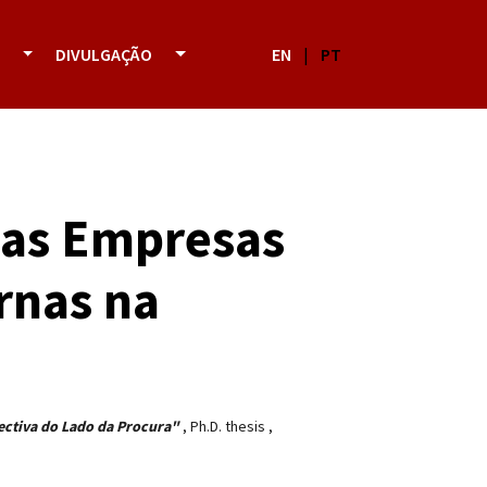
DIVULGAÇÃO
EN
|
PT
ias Empresas
rnas na
ectiva do Lado da Procura"
,
Ph.D. thesis
,