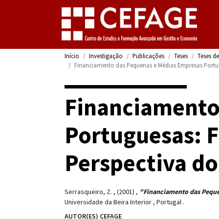
Início
Investigação
Publicações
Teses
Teses d
Financiamento das Pequenas e Médias Empresas Portug
Financiamento
Portuguesas: F
Perspectiva do
Serrasqueiro, Z.
,
(2001)
,
"Financiamento das Pequen
Universidade da Beira Interior
,
Portugal
.
AUTOR(ES) CEFAGE