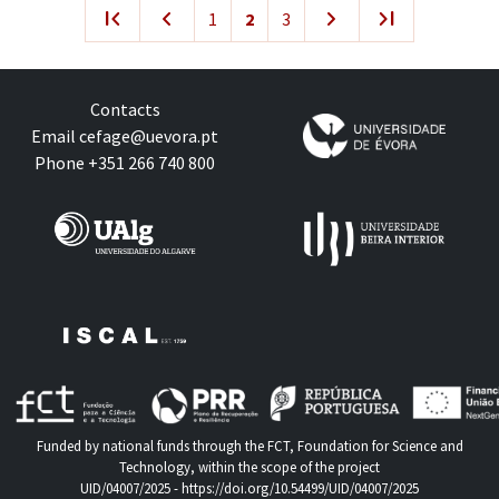
first_page
navigate_before
navigate_next
last_page
1
2
3
Contacts
Email
cefage@uevora.pt
Phone +351 266 740 800
Funded by national funds through the FCT, Foundation for Science and
Technology, within the scope of the project
UID/04007/2025 -
https://doi.org/10.54499/UID/04007/2025