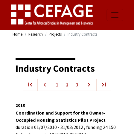
Home
Research
Projects
Industry Contracts
Industry Contracts
first_page
navigate_before
navigate_next
last_page
1
2
3
2010
Coordination and Support for the Owner-
Occupied Housing Statistics Pilot Project
duration
01/07/2010 - 31/03/2012
,
funding
24 150