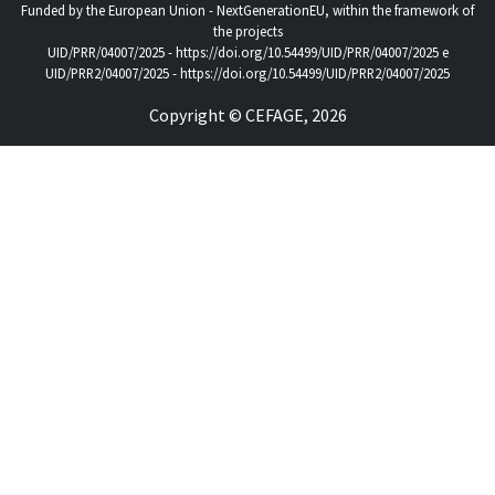
Funded by the European Union - NextGenerationEU, within the framework of
the projects
UID/PRR/04007/2025 -
https://doi.org/10.54499/UID/PRR/04007/2025
e
UID/PRR2/04007/2025 -
https://doi.org/10.54499/UID/PRR2/04007/2025
Copyright © CEFAGE, 2026